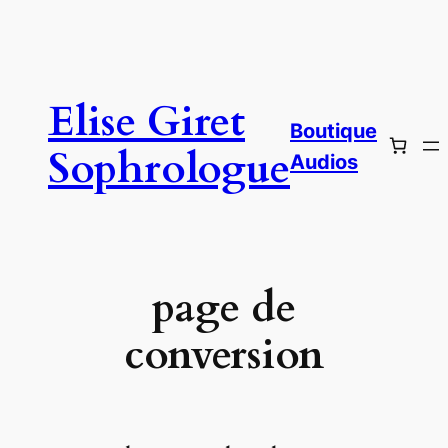
Aller
au
contenu
Elise Giret
Boutique
Sophrologue
Audios
page de
conversion