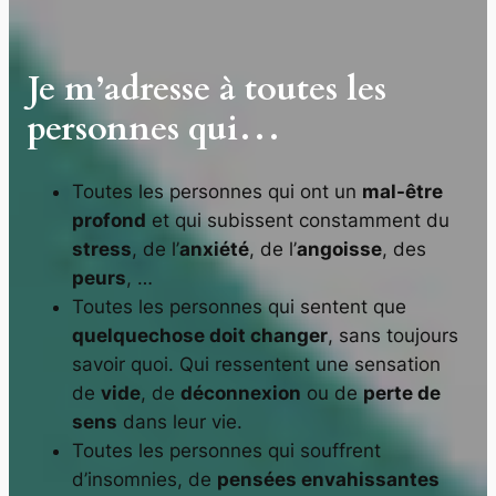
Je m’adresse à toutes les
personnes qui…
Toutes les personnes qui ont un
mal-être
profond
et qui subissent constamment du
stress
, de l’
anxiété
, de l’
angoisse
, des
peurs
, …
Toutes les personnes qui sentent que
quelquechose doit changer
, sans toujours
savoir quoi. Qui ressentent une sensation
de
vide
, de
déconnexion
ou de
perte de
sens
dans leur vie.
Toutes les personnes qui souffrent
d’insomnies, de
pensées envahissantes